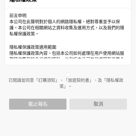
前言申明:
本公司在此聲明對於個人的網路隱私權，絕對尊重並予以保
護。本公司在相關網站之資料收集及運用方式，以及我們的隱
私權保護政策。
隱私權保護政策適用範圍:
隱私權保護政策內容，包括本公司如何處理在用戶使用網站服
務時收集到的身份識別資料，也包括本公司如何處理在商業合
作與本公司合作時分享的任何身份識別資料。隱私權保護政策
不適用於本公司以外的公司或網站群，與非本站所僱用或管理
人員。例如您透過本公司旗下網站上的廣告廠商連結，這些置
已閱讀並同意「訂購須知」、「旅遊契約書」、及「隱私權政
放連結的廠商也可能蒐集您個人的資料。對於您主動提供的個
策」。
人資訊，這些廣告廠商或連結網站有其個別的隱私權保護政
策，其資料處理措施不適用於本公司隱私權保護政策。
您個人在本網站上的聊天室或討論區中任意公開個人資料的行
截止報名
取消
為，在非經加密的保護下，亦不適用於本公司隱私權保護政
策。
資料的蒐集與使用方式:
為了在本網站提供您最佳的互動性服務，可能會請您提供相關