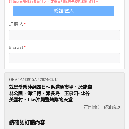
訂購商品請進行會員登入，非會員訂購需先驗證聯絡資料。
驗證/登入
訂 購 人
E m a i l
OKA4P240915A / 2024/09/15
就是愛樂沖繩四日～系滿漁市場．恐龍森
林公園．海洋博．瀨長島．玉泉洞~北谷
美國村．Lias沖繩豐崎購物天堂
可售團位：經濟艙
19
請確認訂購內容