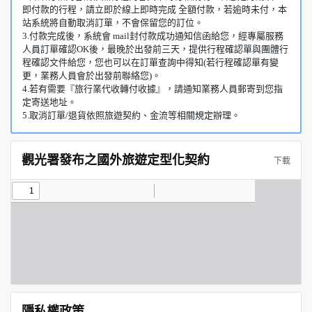
即付款的行程，請立即於線上即時完成 全額付款，若逾時未付，本
站系統將自動取消訂單，不會保留您的訂位。
3.付款完成後，系統會 mail封付款成功通知信函給您，經專屬服務
人員訂單確認OK後，最晚於出發前三天，提供行程確認單與團體行
程確認文件給您，您也可以在訂單查詢中得知(若行程確認單有變
更，業務人員會於出發前聯絡您)。
4.若有需要『旅行業代收轉付收據』，請通知業務人員郵寄到您指
定寄送地址。
5.取消訂單/退貨依照旅遊契約、金流等相關規定辦理。
觀光署發布之國外旅遊定型化契約
下載
隱私權政策